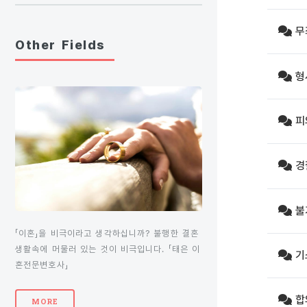
무
Other Fields
형
피
경
불
「이혼」을 비극이라고 생각하십니까? 불행한 결혼
생활속에 머물러 있는 것이 비극입니다. 「태은 이
기
혼전문변호사」
합
MORE