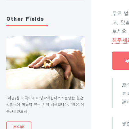
무료 법
Other Fields
고, 맞
보세요.
해주세
정
호
「이혼」을 비극이라고 생각하십니까? 불행한 결혼
뿐
생활속에 머물러 있는 것이 비극입니다. 「태은 이
혼전문변호사」
경
MORE