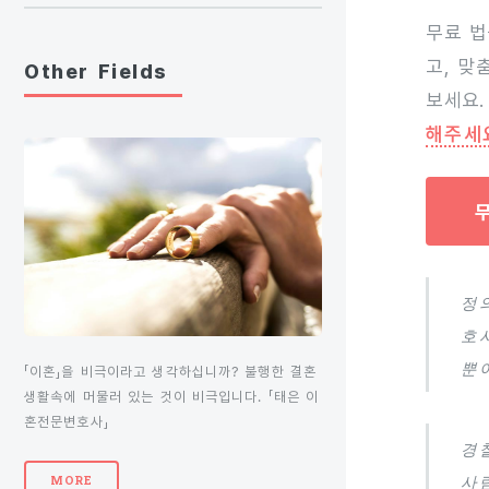
무료 법
고, 맞
Other Fields
보세요.
해주세
정
호
뿐
「이혼」을 비극이라고 생각하십니까? 불행한 결혼
생활속에 머물러 있는 것이 비극입니다. 「태은 이
혼전문변호사」
경
사
MORE